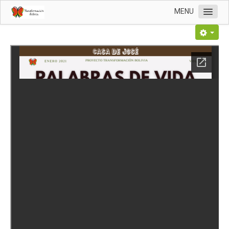
MENU
Inicio
Nosotros
Voz de convocatoria
Respuestas de oración
Palabras recientes
Altar de adoración
Eventos
Material de estudio
Decretos
Motivos de oración
PTC